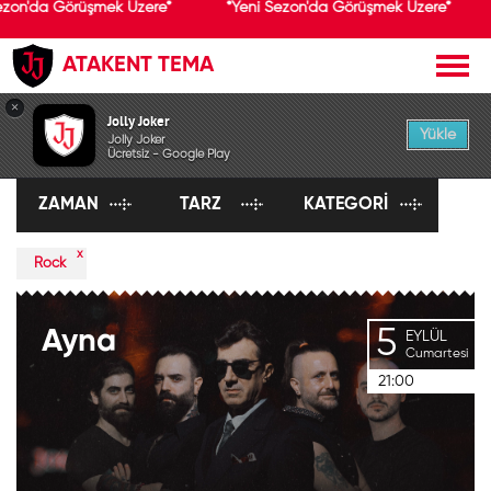
ezon'da Görüşmek Üzere*
*Yeni Sezon'da Görüşmek Üzere*
ATAKENT TEMA
×
ETKİNLİKLER
Jolly Joker
Yükle
Jolly Joker
Ücretsiz - Google Play
ZAMAN
TARZ
KATEGORI
x
Rock
5
Ayna
EYLÜL
Cumartesi
21:00