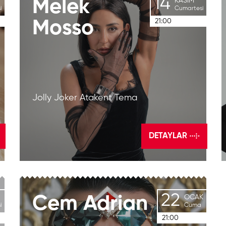
14
Melek
KASIM
i
Cumartesi
21:00
Mosso
Jolly Joker Atakent Tema
DETAYLAR
22
Cem
Adrian
OCAK
i
Cuma
21:00