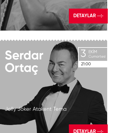
DETAYLAR
3
Serdar
EKIM
Cumartesi
21:00
Ortaç
Jolly Joker Atakent Tema
DETAYLAR