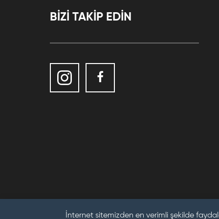
BİZİ TAKİP EDİN
İnternet sitemizden en verimli şekilde faydal