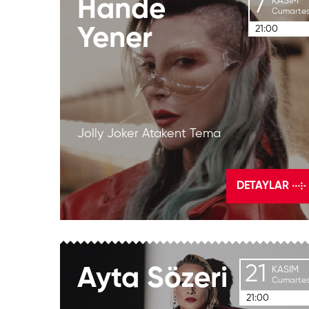
7
Hande
KASIM
Cumartes
21:00
Yener
Jolly Joker Atakent Tema
DETAYLAR
21
Ayta
Sözeri
KASIM
Cumartes
21:00