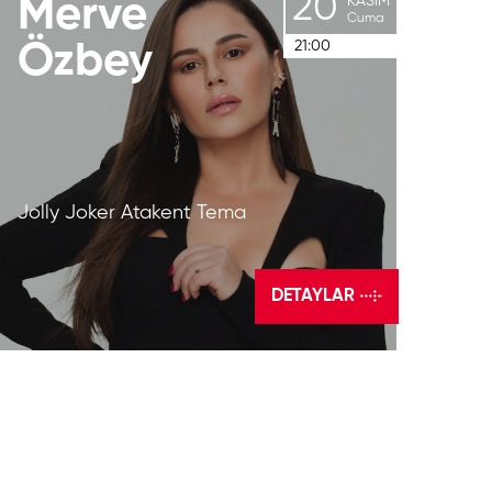
20
Merve
KASIM
Cuma
21:00
Özbey
Jolly Joker Atakent Tema
DETAYLAR