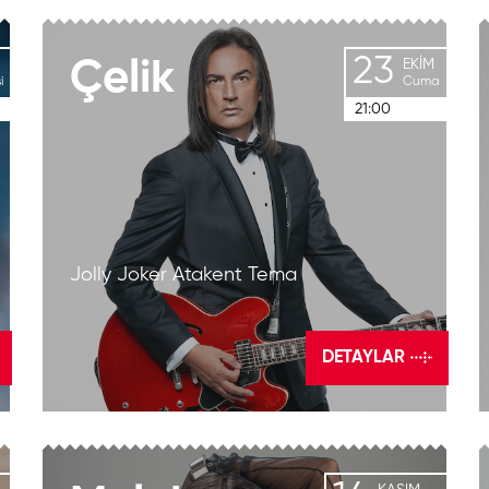
23
Çelik
EKIM
i
Cuma
21:00
Jolly Joker Atakent Tema
DETAYLAR