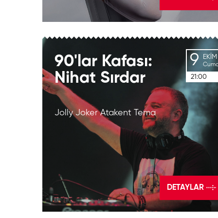
9
90'lar Kafası:
EKIM
Cum
Nihat Sırdar
21:00
Jolly Joker Atakent Tema
DETAYLAR