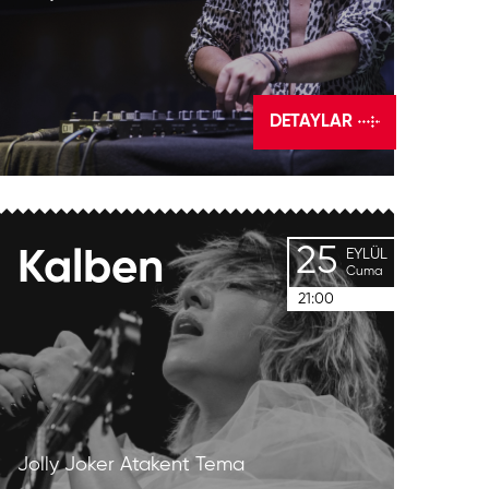
DETAYLAR
25
Kalben
EYLÜL
Cuma
21:00
Jolly Joker Atakent Tema