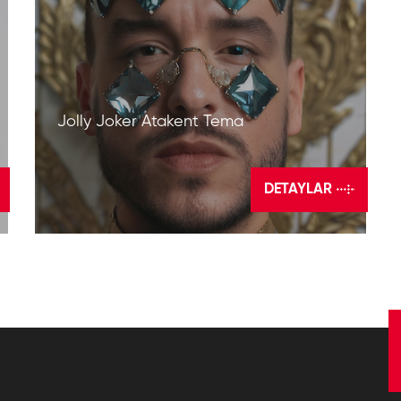
Jolly Joker Atakent Tema
DETAYLAR