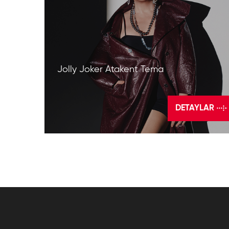
Jolly Joker Atakent Tema
DETAYLAR