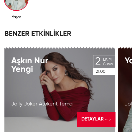
Yaşar
BENZER ETKİNLİKLER
2
Aşkın
Nur
Y
EKIM
Cuma
Yengi
21:00
Jolly Joker Atakent Tema
Jo
DETAYLAR