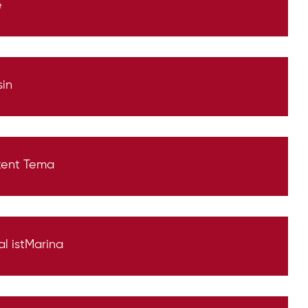
e
sin
akent Tema
al istMarina