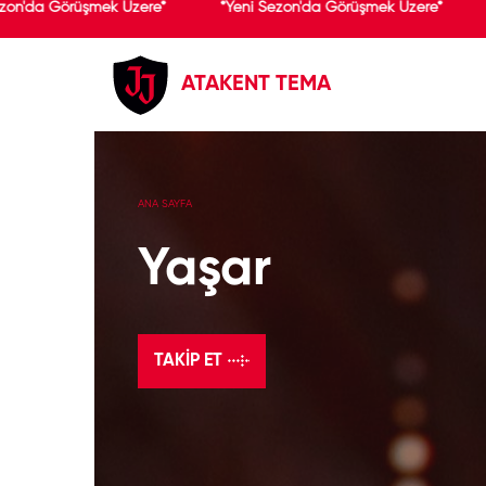
on'da Görüşmek Üzere*
*Yeni Sezon'da Görüşmek Üzere*
ATAKENT TEMA
ANA SAYFA
Yaşar
TAKIP ET