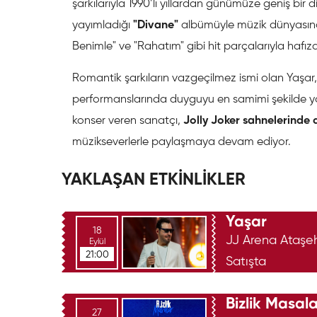
şarkılarıyla 1990’lı yıllardan günümüze geniş bir di
yayımladığı
"Divane"
albümüyle müzik dünyasına h
Benimle" ve "Rahatım" gibi hit parçalarıyla hafıza
Romantik şarkıların vazgeçilmez ismi olan Yaşa
performanslarında duyguyu en samimi şekilde yansı
konser veren sanatçı,
Jolly Joker sahnelerinde 
müzikseverlerle paylaşmaya devam ediyor.
YAKLAŞAN ETKİNLİKLER
Yaşar
18
JJ Arena Ataşeh
Eylül
21:00
Satışta
Bizlik Masala
27