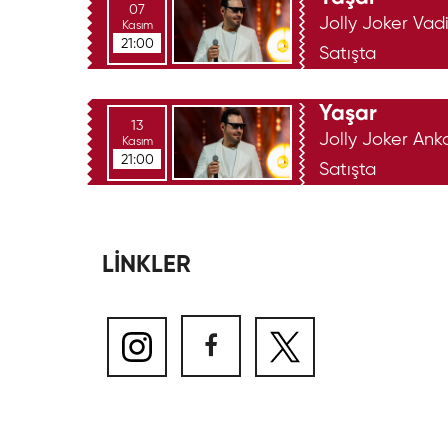
07
Jolly Joker Vad
Kasım
21:00
Satışta
Yaşar
13
Jolly Joker Ank
Kasım
21:00
Satışta
LİNKLER