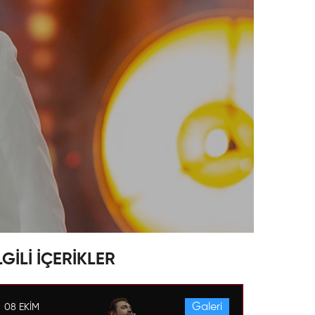
LGİLİ İÇERİKLER
Galeri
08 EKIM