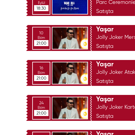
Parc Ceremoni
Eylül
18:30
Satışta
Yaşar
10
Jolly Joker Mer
Ekim
21:00
Satışta
Yaşar
16
Jolly Joker At
Ekim
21:00
Satışta
Yaşar
24
Jolly Joker Kart
Ekim
21:00
Satışta
Yaşar