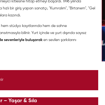
nleyici kitlesine hitap etmeyi başardı. 1996 yılında
ızlı bir giriş yapan sanatçı, "Kumralım", "Birtanem", "Gel
lara kazındı.
r, hem stüdyo kayıtlarında hem de sahne
tmasıyla bilinir. Yurt içinde ve yurt dışında sayısız
de sevenleriyle buluşarak
en sevilen şarkılarını
ir
r – Yaşar & Sıla