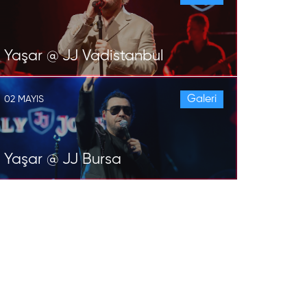
Yaşar @ JJ Vadistanbul
Galeri
02 MAYIS
Yaşar @ JJ Bursa