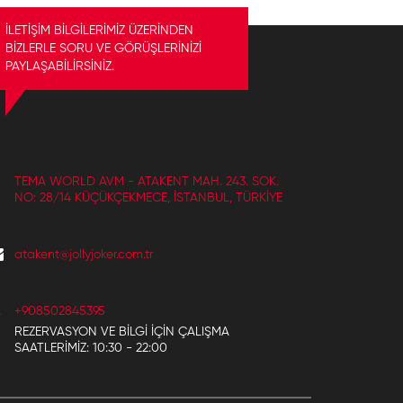
İLETİŞİM BİLGİLERİMİZ ÜZERİNDEN
BİZLERLE SORU VE GÖRÜŞLERİNİZİ
PAYLAŞABİLİRSİNİZ.
TEMA WORLD AVM - ATAKENT MAH. 243. SOK.
NO: 28/14 KÜÇÜKÇEKMECE, İSTANBUL, TÜRKIYE
atakent@jollyjoker.com.tr
+908502845395
REZERVASYON VE BILGI IÇIN ÇALIŞMA
SAATLERIMIZ: 10:30 - 22:00