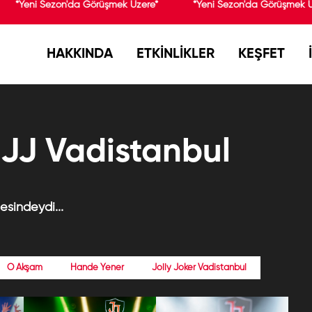
*Yeni Sezon'da Görüşmek Üzere*
*Yeni Sezon'da Görüşmek Ü
HAKKINDA
ETKİNLİKLER
KEŞFET
JJ Vadistanbul
sindeydi...
O Akşam
Hande Yener
Jolly Joker Vadistanbul