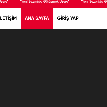
zere*
*Yeni Sezon'da Görüşmek Üzere*
*Yeni Sezon'da G
İLETİŞİM
ANA SAYFA
GİRİŞ YAP