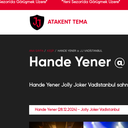
Sezon'da Görüşmek Üzere*
*Yeni Sezon'da Görüşmek Üzere*
ATAKENT TEMA
ANA SAYFA
KEŞİF
HANDE YENER @ JJ VADISTANBUL
Hande Yener @ 
Hande Yener Jolly Joker Vadistanbul sahne
Hande Yener (28.12.2024) - Jolly Joker Vadistanbul