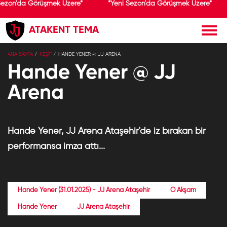
Sezon'da Görüşmek Üzere*
*Yeni Sezon'da Görüşmek Üzere*
ATAKENT TEMA
×
ANA SAYFA
KEŞİF
HANDE YENER @ JJ ARENA
Jolly Joker
Yükle
Jolly Joker
Hande Yener @ JJ
Ücretsiz - Google Play
Arena
Hande Yener, JJ Arena Ataşehir'de iz bırakan bir
performansa imza attı...
Hande Yener (31.01.2025) - JJ Arena Ataşehir
O Akşam
Hande Yener
JJ Arena Ataşehir