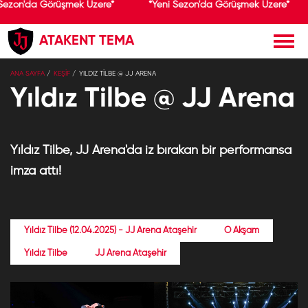
 Sezon'da Görüşmek Üzere*
*Yeni Sezon'da Görüşmek Üzere*
ATAKENT TEMA
×
ANA SAYFA
KEŞİF
YILDIZ TILBE @ JJ ARENA
Jolly Joker
Yükle
Jolly Joker
Yıldız Tilbe @ JJ Arena
Ücretsiz - Google Play
Yıldız Tilbe, JJ Arena'da iz bırakan bir performansa
imza attı!
Yıldız Tilbe (12.04.2025) - JJ Arena Ataşehir
O Akşam
Yıldız Tilbe
JJ Arena Ataşehir