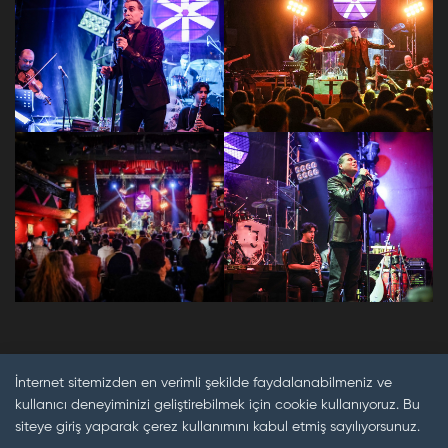
İnternet sitemizden en verimli şekilde faydalanabilmeniz ve
kullanıcı deneyiminizi geliştirebilmek için cookie kullanıyoruz. Bu
siteye giriş yaparak çerez kullanımını kabul etmiş sayılıyorsunuz.