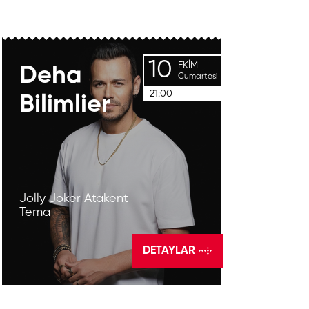
10
EKIM
Deha
Cumartesi
21:00
Bilimlier
Jolly Joker Atakent
Tema
DETAYLAR