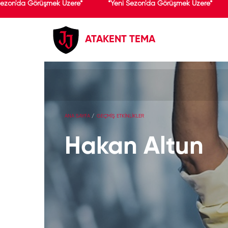
ezon'da Görüşmek Üzere*
*Yeni Sezon'da Görüşmek Üzere*
ATAKENT TEMA
ANA SAYFA
GEÇMİŞ ETKİNLİKLER
Hakan Altun