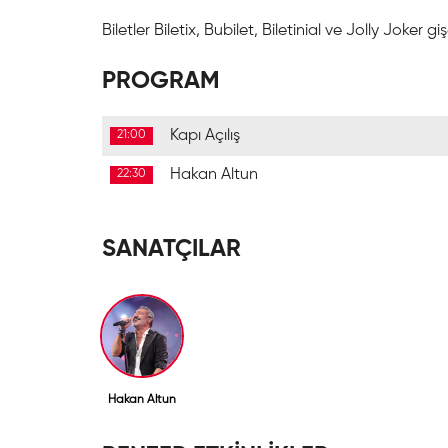
Biletler Biletix, Bubilet, Biletinial ve Jolly Joker gi
PROGRAM
Kapı Açılış
21:00
Hakan Altun
22:30
SANATÇILAR
Hakan Altun