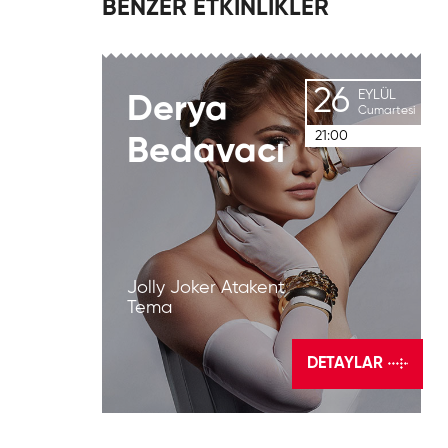
BENZER ETKİNLİKLER
26
EYLÜL
Derya
Cumartesi
21:00
Bedavacı
Jolly Joker Atakent
Tema
DETAYLAR