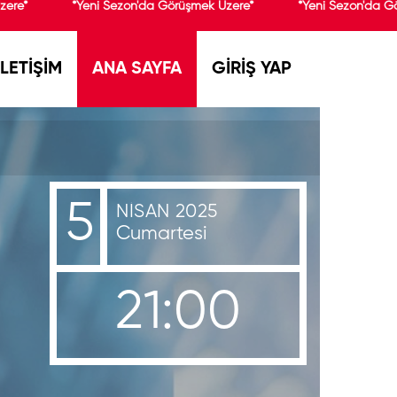
ere*
*Yeni Sezon'da Görüşmek Üzere*
*Yeni Sezon'da Gö
İLETİŞİM
ANA SAYFA
GİRİŞ YAP
5
NISAN 2025
Cumartesi
21:00