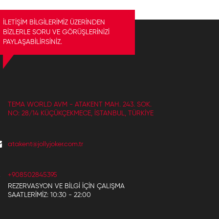
İLETİŞİM BİLGİLERİMİZ ÜZERİNDEN
BİZLERLE SORU VE GÖRÜŞLERİNİZİ
PAYLAŞABİLİRSİNİZ.
TEMA WORLD AVM - ATAKENT MAH. 243. SOK.
NO: 28/14 KÜÇÜKÇEKMECE, İSTANBUL, TÜRKIYE
atakent@jollyjoker.com.tr
+908502845395
REZERVASYON VE BILGI IÇIN ÇALIŞMA
SAATLERIMIZ: 10:30 - 22:00