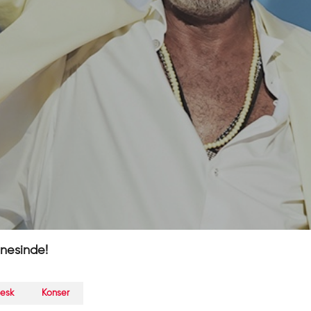
nesinde!
esk
Konser