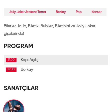
Jolly Joker Atakent Tema
Berkay
Pop
Konser
Biletler JoJo, Biletix, Bubilet, Biletinial ve Jolly Joker
gişelerinde!
PROGRAM
Kapı Açılış
21:00
Berkay
22:30
SANATÇILAR