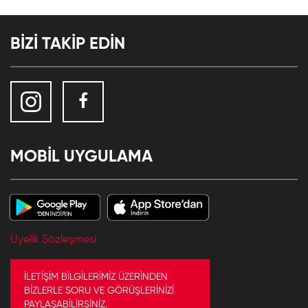
BİZİ TAKİP EDİN
MOBİL UYGULAMA
Üyelik Sözleşmesi
İLETİŞİM BİLGİLERİMİZ ÜZERİNDEN
BİZLERLE SORU VE GÖRÜŞLERİNİZİ
PAYLAŞABİLİRSİNİZ.