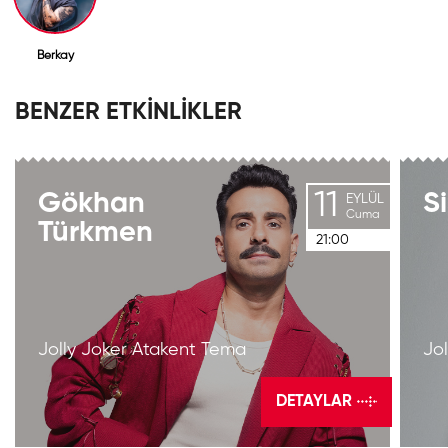
Berkay
BENZER ETKİNLİKLER
11
Gökhan
S
EYLÜL
Cuma
Türkmen
21:00
Jolly Joker Atakent Tema
Jo
DETAYLAR