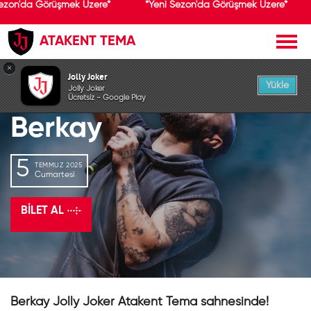
Sezon'da Görüşmek Üzere*
*Yeni Sezon'da Görüşmek Üzere*
ATAKENT TEMA
GEÇMİŞ ETKİNLİK
×
Jolly Joker
Yükle
Jolly Joker
Ücretsiz - Google Play
Berkay
5
TEMMUZ 2025
Cumartesi
BILET AL
Berkay Jolly Joker Atakent Tema sahnesinde!