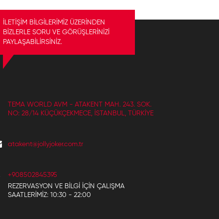
İLETİŞİM BİLGİLERİMİZ ÜZERİNDEN
BİZLERLE SORU VE GÖRÜŞLERİNİZİ
PAYLAŞABİLİRSİNİZ.
TEMA WORLD AVM - ATAKENT MAH. 243. SOK.
NO: 28/14 KÜÇÜKÇEKMECE, İSTANBUL, TÜRKIYE
atakent@jollyjoker.com.tr
+908502845395
REZERVASYON VE BILGI IÇIN ÇALIŞMA
SAATLERIMIZ: 10:30 - 22:00