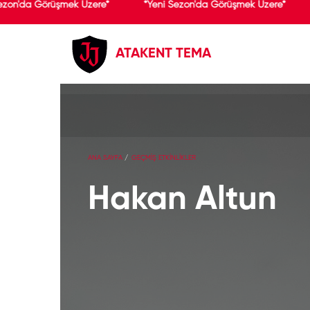
ezon'da Görüşmek Üzere*
*Yeni Sezon'da Görüşmek Üzere*
ATAKENT TEMA
ANA SAYFA
GEÇMİŞ ETKİNLİKLER
Hakan Altun