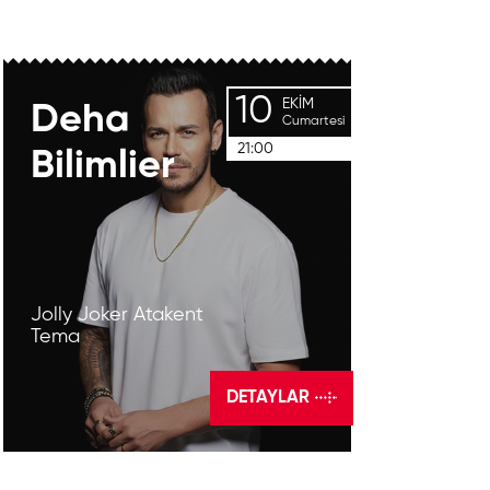
10
EKIM
Deha
Cumartesi
21:00
Bilimlier
Jolly Joker Atakent
Tema
DETAYLAR