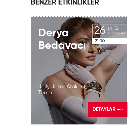
BENZER ETKİNLİKLER
26
EYLÜL
Derya
Cumartesi
21:00
Bedavacı
Jolly Joker Atakent
Tema
DETAYLAR