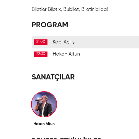
Biletler Biletix, Bubilet, Biletinial'da!
PROGRAM
Kapı Açılış
21:00
Hakan Altun
22:30
SANATÇILAR
Hakan Altun