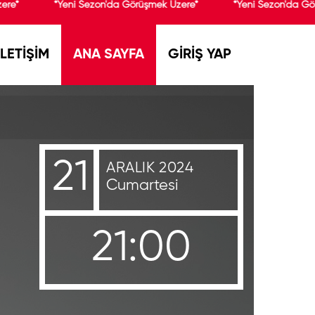
re*
*Yeni Sezon'da Görüşmek Üzere*
*Yeni Sezon'da Gör
İLETİŞİM
ANA SAYFA
GİRİŞ YAP
21
ARALIK 2024
Cumartesi
21:00