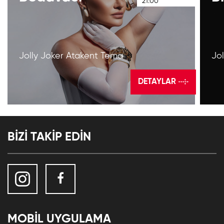
21:00
Jolly Joker Atakent Tema
Jo
DETAYLAR
BİZİ TAKİP EDİN
MOBİL UYGULAMA