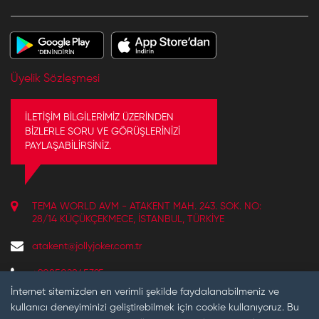
Üyelik Sözleşmesi
İLETİŞİM BİLGİLERİMİZ ÜZERİNDEN
BİZLERLE SORU VE GÖRÜŞLERİNİZİ
PAYLAŞABİLİRSİNİZ.
TEMA WORLD AVM - ATAKENT MAH. 243. SOK. NO:
28/14 KÜÇÜKÇEKMECE, İSTANBUL, TÜRKIYE
atakent@jollyjoker.com.tr
+908502845395
REZERVASYON VE BILGI IÇIN ÇALIŞMA SAATLERIMIZ:
İnternet sitemizden en verimli şekilde faydalanabilmeniz ve
10:30 - 22:00
kullanıcı deneyiminizi geliştirebilmek için cookie kullanıyoruz. Bu