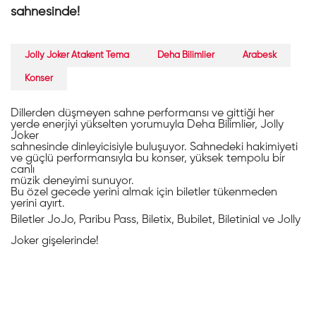
sahnesinde!
Jolly Joker Atakent Tema
Deha Bilimlier
Arabesk
Konser
Dillerden düşmeyen sahne performansı ve gittiği her
yerde enerjiyi yükselten yorumuyla Deha Bilimlier, Jolly
Joker
sahnesinde dinleyicisiyle buluşuyor. Sahnedeki hakimiyeti
ve güçlü performansıyla bu konser, yüksek tempolu bir
canlı
müzik deneyimi sunuyor.
Bu özel gecede yerini almak için biletler tükenmeden
yerini ayırt.
Biletler JoJo, Paribu Pass, Biletix, Bubilet, Biletinial ve Jolly
Joker gişelerinde!