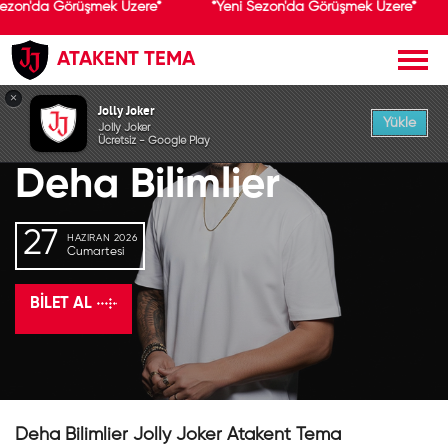
Sezon'da Görüşmek Üzere*
*Yeni Sezon'da Görüşmek Üzere*
ATAKENT TEMA
GEÇMİŞ ETKİNLİK
×
Jolly Joker
Yükle
Jolly Joker
Ücretsiz - Google Play
Deha Bilimlier
27
HAZIRAN 2026
Cumartesi
BILET AL
Deha Bilimlier Jolly Joker Atakent Tema